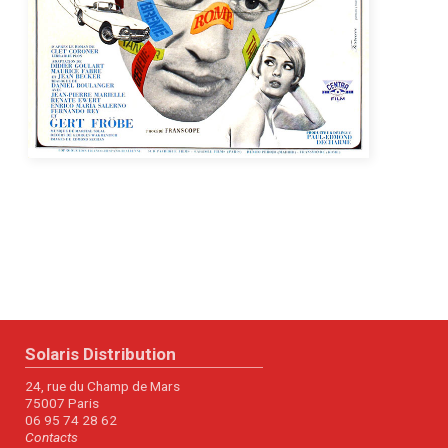
Solaris Distribution
24, rue du Champ de Mars
75007 Paris
06 95 74 28 62
Contacts