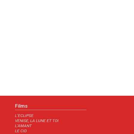
Films
L’ECLIPSE
VENISE, LA LUNE ET TOI
L’AMANT
LE CID