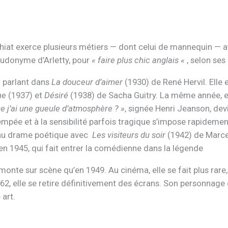
hiat exerce plusieurs métiers — dont celui de mannequin — a
seudonyme d’Arletty, pour
« faire plus chic anglais «
, selon ses
u parlant dans
La douceur d’aimer
(1930) de René Hervil. Elle e
nne
(1937) et
Désiré
(1938) de Sacha Guitry. La même année, 
 j’ai une gueule d’atmosphère ? »
, signée Henri Jeanson, devi
mpée et à la sensibilité parfois tragique s’impose rapidemen
au drame poétique avec
Les visiteurs du soir
(1942) de Marcel
n 1945, qui fait entrer la comédienne dans la légende
emonte sur scène qu’en 1949. Au cinéma, elle se fait plus rar
962, elle se retire définitivement des écrans. Son personnag
 art.