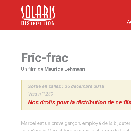
A
Fric-frac
Un film de
Maurice Lehmann
Sortie en salles :
26 décembre 2018
Visa n°1239
Nos droits pour la distribution de ce fi
Marcel est un brave garçon, employé de la bijouteri
fiancé mais Marcel tombe sous le charme de Loul