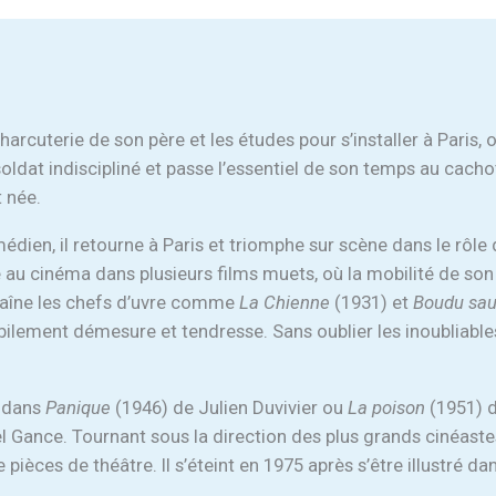
cuterie de son père et les études pour s’installer à Paris, où
soldat indiscipliné et passe l’essentiel de son temps au cacho
t née.
édien, il retourne à Paris et triomphe sur scène dans le rôle
 au cinéma dans plusieurs films muets, où la mobilité de son v
nchaîne les chefs d’uvre comme
La Chienne
(1931) et
Boudu sau
bilement démesure et tendresse. Sans oublier les inoubliabl
é dans
Panique
(1946) de Julien Duvivier ou
La poison
(1951) d
l Gance. Tournant sous la direction des plus grands cinéastes
ièces de théâtre. Il s’éteint en 1975 après s’être illustré d