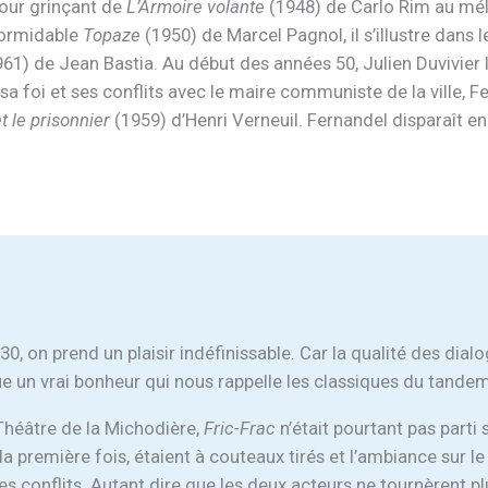
umour grinçant de
L’Armoire volante
(1948) de Carlo Rim au mél
 formidable
Topaze
(1950) de Marcel Pagnol, il s’illustre dans 
61) de Jean Bastia. Au début des années 50, Julien Duvivier l
e sa foi et ses conflits avec le maire communiste de la ville,
t le prisonnier
(1959) d’Henri Verneuil. Fernandel disparaît e
0, on prend un plaisir indéfinissable. Car la qualité des dial
e un vrai bonheur qui nous rappelle les classiques du tand
 Théâtre de la Michodière,
Fric-Frac
n’était pourtant pas parti
la première fois, étaient à couteaux tirés et l’ambiance sur le 
 les conflits. Autant dire que les deux acteurs ne tournèrent