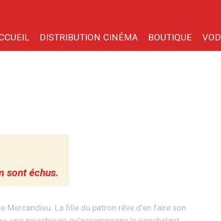
CCUEIL
DISTRIBUTION CINÉMA
BOUTIQUE
VOD
lm sont échus.
e Mercandieu. La fille du patron rêve d’en faire son
ou, une aguicheuse qu’accompagne le nonchalant