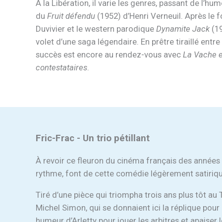
À la Libération, il varie les genres, passant de l’h
du
Fruit défendu
(1952) d’Henri Verneuil. Après le
Duvivier et le western parodique
Dynamite Jack
(19
volet d’une saga légendaire. En prêtre tiraillé entr
succès est encore au rendez-vous avec
La Vache e
contestataires
.
Fric-Frac - Un trio pétillant
À revoir ce fleuron du cinéma français des années 3
rythme, font de cette comédie légèrement satiriqu
Tiré d’une pièce qui triompha trois ans plus tôt au
Michel Simon, qui se donnaient ici la réplique pour 
humeur d’Arletty pour jouer les arbitres et apaiser