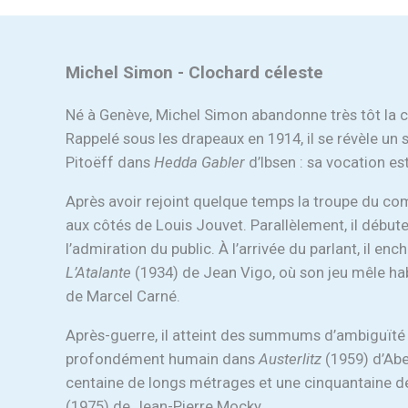
Michel Simon - Clochard céleste
Né à Genève, Michel Simon abandonne très tôt la char
Rappelé sous les drapeaux en 1914, il se révèle un 
Pitoëff dans
Hedda Gabler
d’Ibsen : sa vocation es
Après avoir rejoint quelque temps la troupe du com
aux côtés de Louis Jouvet. Parallèlement, il débute
l’admiration du public. À l’arrivée du parlant, il e
L’Atalante
(1934) de Jean Vigo, où son jeu mêle ha
de Marcel Carné.
Après-guerre, il atteint des summums d’ambiguït
profondément humain dans
Austerlitz
(1959) d’Abe
centaine de longs métrages et une cinquantaine de p
(1975) de Jean-Pierre Mocky.