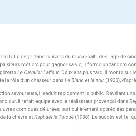
s tôt plongé dans l’univers du music-hall : dès l’âge de cinq
 plusieurs métiers pour gagner sa vie, il forme un tandem com
opérette
Le Cavalier Lafleur
. Deux ans plus tard, il monte sur l
ie le rôle d’un chasseur dans
Le Blanc et le noir
(1930), d’aprè
ction savoureuse, il séduit rapidement le public. Révélant une
d cur, il refait équipe avec le réalisateur provençal dans
Re
 des uvres comiques délurées, particulièrement appréciées p
 de la chèvre et
Raphaël le Tatoué
(1938). Le succès est tel qu