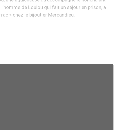
, l’homme de Loulou qui fait un séjour en prison, a
frac » chez le bijoutier Mercandieu.