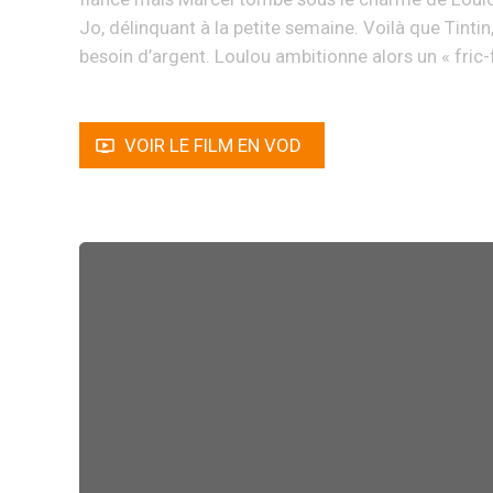
Jo, délinquant à la petite semaine. Voilà que Tintin
besoin d’argent. Loulou ambitionne alors un « fric-
VOIR LE FILM EN VOD