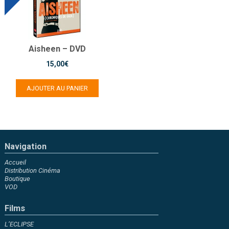
Aisheen – DVD
15,00
€
AJOUTER AU PANIER
Navigation
Accueil
Distribution Cinéma
Boutique
VOD
Films
L’ECLIPSE